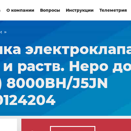
а
О компании
Вопросы
Инструкции
Телеметрия
и
ка электроклап
 и раств. Неро д
) 8000ВН/J5JN
0124204