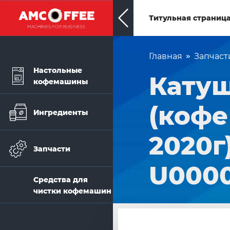
Титульная страниц
Главная
Запчаст
Настольные
Катуш
кофемашины
(кофе
Ингредиенты
2020г
Запчасти
U000
Средства для
чистки кофемашин