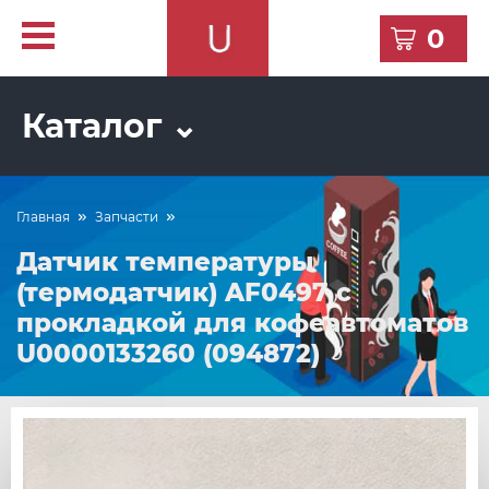
0
Каталог ⌄
Главная
Запчасти
Датчик температуры
(термодатчик) AF0497 с
прокладкой для кофеавтоматов
U0000133260 (094872)