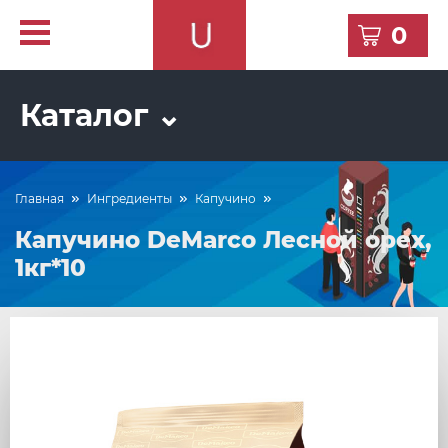
0
Каталог ⌄
Главная
Ингредиенты
Капучино
Капучино DeMarco Лесной орех,
1кг*10